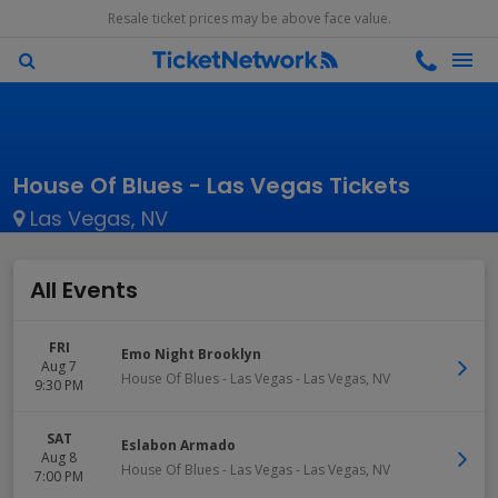
Resale ticket prices may be above face value.
House Of Blues - Las Vegas Tickets
Las Vegas, NV
All Events
FRI
Emo Night Brooklyn
Aug 7
House Of Blues - Las Vegas
-
Las Vegas
,
NV
9:30 PM
SAT
Eslabon Armado
Aug 8
House Of Blues - Las Vegas
-
Las Vegas
,
NV
7:00 PM