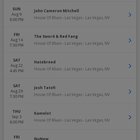
SUN
John Cameron Mitchell
Aug 9
House Of Blues - Las Vegas
-
Las Vegas
,
NV
6:00 PM
FRI
The Sword & Red Fang
Aug 14
House Of Blues - Las Vegas
-
Las Vegas
,
NV
7:30 PM
SAT
Hatebreed
Aug 22
House Of Blues - Las Vegas
-
Las Vegas
,
NV
4:45 PM
SAT
Josh Tatofi
Aug 29
House Of Blues - Las Vegas
-
Las Vegas
,
NV
7:30 PM
THU
Kamelot
Sep 3
House Of Blues - Las Vegas
-
Las Vegas
,
NV
6:00 PM
FRI
NuNew