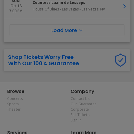
SUN
Countess Luann de Lesseps
Oct 18
House Of Blues - Las Vegas
-
Las Vegas
,
NV
7:00 PM
Load More
Shop Tickets Worry Free
With Our 100% Guarantee
Browse
Company
Concerts
Contact Us
Sports
Our Guarantee
Theater
Corporate
Sell Tickets
Sign In
Services
Learn More